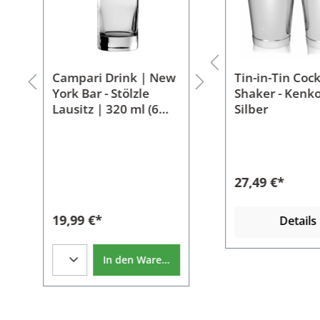
Campari Drink | New
French Shaker
Longdrink Glas |
Tin-in-Tin Cock
Barmaß Mr. 
tz
York Bar - Stölzle
Chrono | 2 teilig - 550
Basic Bar Motion 
Shaker - Kenko
30/60 ml - S
Lausitz | 320 ml (6
ml - Silber
Schott Zwiesel |
Silber
Stk)
ml
Einheit
1 Glas
22,49 €*
27,49 €*
13,99 €*
1 Karton - 6 Gläser
19,99 €*
16,49 €*
Details
In den Warenkorb
In 
Details
In den Warenkorb