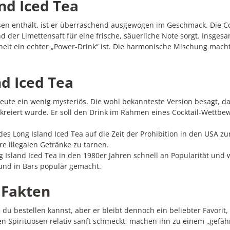
nd Iced Tea
sen enthält, ist er überraschend ausgewogen im Geschmack. Die Co
r Limettensaft für eine frische, säuerliche Note sorgt. Insgesam
heit ein echter „Power-Drink“ ist. Die harmonische Mischung macht
nd Iced Tea
heute ein wenig mysteriös. Die wohl bekannteste Version besagt, da
kreiert wurde. Er soll den Drink im Rahmen eines Cocktail-Wettb
es Long Island Iced Tea auf die Zeit der Prohibition in den USA z
re illegalen Getränke zu tarnen.
land Iced Tea in den 1980er Jahren schnell an Popularität und w
 und in Bars populär gemacht.
 Fakten
ie du bestellen kannst, aber er bleibt dennoch ein beliebter Favorit
len Spirituosen relativ sanft schmeckt, machen ihn zu einem „gefähr