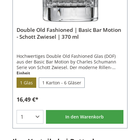
Double Old Fashioned | Basic Bar Motion
- Schott Zwiesel | 370 ml
Hochwertiges Double Old Fashioned Glas (DOF)
aus der Basic Bar Motion by Charles Schumann
Serie von Schott Zwiesel. Der moderne Rillen-
Schliff setzt ihren Drink in Szene. Servieren Sie
Einheit
Cocktails oder Whisky on the Rocks in diesem
1 Glas
1 Karton - 6 Gläser
schönen Glas.Das Double Old Fashioned Glas von
Schott Zwiesel ist aus patentiertem Tritan
Kristallglas hergestellt. Es überzeugt mit seiner
16,49 €*
hohen Brillanz, Kratzfestigkeit und
Spülmaschinenfestigkeit auch höchste
Ansprüche.Passend zum Double Old Fashioned
In den Warenkorb
Tumbler aus der Basic Bar Motion Serie ist auch
ein kleinerer Whisky Tumbler und ein Longdrink
Glas mit gleicher Verzierung
erhältlich.Eigenschaften des Double Old