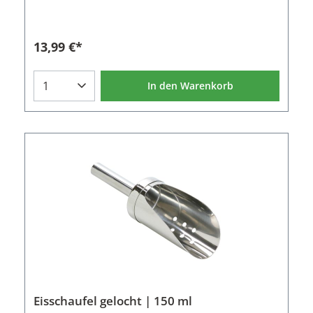
beim befüllen von Eiseimern oder Sektkühlern spart
man sich viel Zeit und Arbeit mit einer EIsschaufel
in dieser Größe. Eisschaufeln aus Aluminium sind
auch mit einem Fassungsvermögen von 150 ml und
13,99 €*
350 ml erhältlich. Eigenschaften der Eisschaufel:
Material: Aluminium Farbe: Silber Länge: 26,5 cm
Volumen: 700 ml
In den Warenkorb
Eisschaufel gelocht | 150 ml