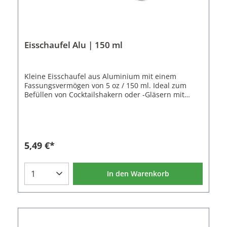
Eisschaufel Alu | 150 ml
Kleine Eisschaufel aus Aluminium mit einem
Fassungsvermögen von 5 oz / 150 ml. Ideal zum
Befüllen von Cocktailshakern oder -Gläsern mit
Eis.Eisschaufeln aus Aluminium sind auch mit
einem Fassungsvermögen von 700 ml und 350 ml
erhältlich.Eigenschaften der Eisschaufel:Material:
AluminiumFarbe: SilberLänge: 19 cmVolumen: 150
ml
5,49 €*
In den Warenkorb