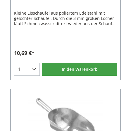
Kleine Eisschaufel aus poliertem Edelstahl mit
gelochter Schaufel. Durch die 3 mm großen Löcher
läuft Schmelzwasser direkt wieder aus der Schaufel
ohne den Cocktail zu verwässern. Die Schaufel hat
ein Fassungsvermögen von 150 ml. Mit dem
geringen Volumen und der offenen Zylinderform
eignet sich die Schaufel sehr gut um Trink- und
Cocktailgläser mit Eis zu befüllen.Eigenschaften der
10,69 €*
Eisschaufel:Material: EdelstahlFarbe: Silber
poliertLänge: 19 cmVolumen: 150 ml
In den Warenkorb