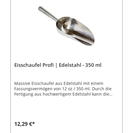
Eisschaufel Profi | Edelstahl - 350 ml
Massive Eisschaufel aus Edelstahl mit einem
Fassungsvermögen von 12 oz / 350 ml. Durch die
Fertigung aus hochwertigem Edelstahl kann die
Eisschaufel nicht anlaufen oder rosten. Dadurch
eignet sich die Schaufel auch für den dauerhaften
und intensiven Einsatz in Cocktailbars und anderen
Gastronomiebetrieben. Der flach angebrachte Griff
schont ihr Handgelenk beim befüllen von Gläsern
12,29 €*
und Cocktailshakern. Dies ist besonders wichtig
wenn sie über den Abend eine größere Menge an