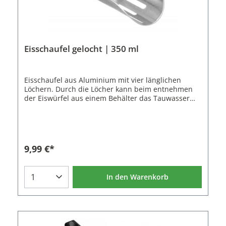
Eisschaufel gelocht | 350 ml
Eisschaufel aus Aluminium mit vier länglichen
Löchern. Durch die Löcher kann beim entnehmen
der Eiswürfel aus einem Behälter das Tauwasser
direkt abfließen ohne in den Cocktailshaker oder
das Trinkglas zu gelangen. So wird das Getränk vor
übermäßigem Verwässern geschützt.Der Griff der
Eisschaufel besitzt ein Loch zum Aufhängen oder
um die Eisschaufel mit einer Schnur
9,99 €*
festzubinden.Eigenschaften der
Eisschaufel:Material: AluminiumFarbe: SilberLänge:
22 cmBreite: 8 cmHöhe: 5 cmVolumen: 350 ml
In den Warenkorb