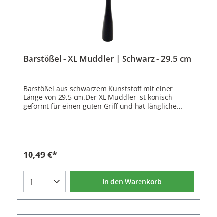
Barstößel - XL Muddler | Schwarz - 29,5 cm
Barstößel aus schwarzem Kunststoff mit einer
Länge von 29,5 cm.Der XL Muddler ist konisch
geformt für einen guten Griff und hat längliche
Rillen auf der Unterseite zum Zerdrücken von
Limettenstücken, Minze und Obst.Eigenschaften
des Barstößel:Material: Polypropylen (PP)Farbe:
SchwarzLänge: 29,5 cmBreite: 4 cmGewicht: 220 g
10,49 €*
In den Warenkorb