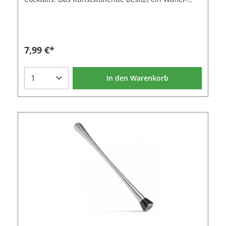
Muster zum leichteren muddeln der
Zutaten.Eigenschaften des Barstößels:Material:
Edelstahl, PolypropyleneLänge: 20,7
cmDurchmesser: 3,4 cm
7,99 €*
In den Warenkorb