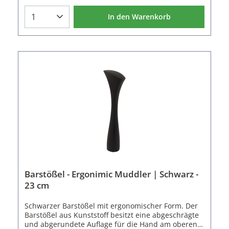
auch in einer uni schwarzen Variante
erhältlich.Eigenschaften des Barstößel:Material:
In den Warenkorb
Styrol Butadien Copolymer (SBC)Farbe: KlarLänge:
23 cmBreite: 3,8 cmGewicht: 150 g
Barstößel - Ergonimic Muddler | Schwarz -
23 cm
Schwarzer Barstößel mit ergonomischer Form. Der
Barstößel aus Kunststoff besitzt eine abgeschrägte
und abgerundete Auflage für die Hand am oberen