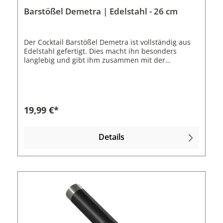
Barstößel Demetra | Edelstahl - 26 cm
Der Cocktail Barstößel Demetra ist vollständig aus
Edelstahl gefertigt. Dies macht ihn besonders
langlebig und gibt ihm zusammen mit der
geschwungenen Form eine sehr schöne Optik.Mit
dem waffelförmigen Ende lassen sich
Limettenstücke und andere Cocktailzutaten einfach
zerdrücken. Der konkave Stil zusammen mit dem
leicht abgeschrägten Ende liegt sehr gut in der
19,99 €*
Hand. Der Kopf des Barstößels ist mit einem
Dreizack, dem Logo des Herstellers
verziert.Eigenschaften des Barstößels
Details
Demetra:Material: EdelstahlFarbe: Silber
gebürstetLänge: 26 cm