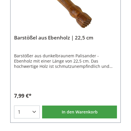
Barstößel aus Ebenholz | 22,5 cm
Barstößer aus dunkelbraunem Palisander -
Ebenholz mit einer Länge von 22,5 cm. Das
hochwertige Holz ist schmutzunempfindlich und
langlebig. So bleibt der Barstößel beosnders lange
schön und kann dauerhaft genutzt werden. Das
Palisanderholz ist nicht geölt oder gefärbt, damit
keine Fremdstoffe in ihren Cocktail gelangen.Der
Muddler hat einen Durchmesser von 3,8 cm und
7,99 €*
liegt gut in der Hand. Mit dem groben Waffelmuster
lassen sich Cocktailzutaten leicht
zerdrücken.Eigenschaften des Barstößels:Material:
In den Warenkorb
Palisander - EbenholzFarbe: DunkelbraunLänge:
22,5 cmDurchmesser: 3,8 cm