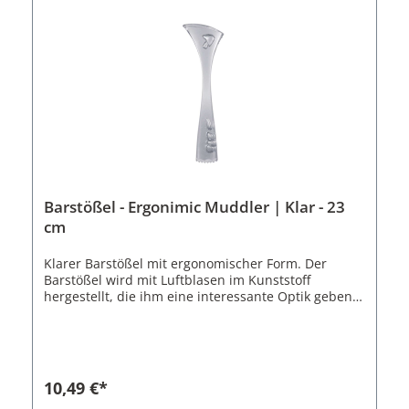
Barstößel - Ergonimic Muddler | Klar - 23
cm
Klarer Barstößel mit ergonomischer Form. Der
Barstößel wird mit Luftblasen im Kunststoff
hergestellt, die ihm eine interessante Optik geben.
Der Muddler besitzt eine abgeschrägte und
abgerundete Auflage für die Hand am oberen Ende.
Hierdurch liegt der er angenehm in der Hand beim
zerdrücken von Limettenstücken, Minze und
Beeren. Das untere Ende des Barstößels besitzt ein
10,49 €*
Rillenmuster.Der Barstößel Ergonomic Muddler ist