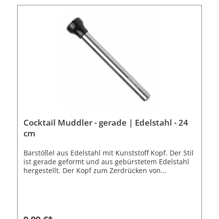
Cocktail Muddler - gerade | Edelstahl - 24
cm
Barstößel aus Edelstahl mit Kunststoff Kopf. Der Stil
ist gerade geformt und aus gebürstetem Edelstahl
hergestellt. Der Kopf zum Zerdrücken von
Cocktailzutaten besteht aus Kunststoff. Er ist breiter
als der Stil und hat einen flachen Boden mit
Zähnen. Hiermit können sehr gut Limetten und
Früchte für einen Cocktail ausgedrückt werden.Der
Kunststoff-Kopf ist bis 260° Celsius