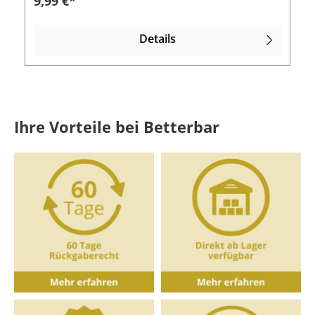
9,99 €*
hitzebeständig.Eigenschaften des Cocktail
Muddlers:Material: Edelstahl, KunststoffFarbe:
Silber, Schwarz,Länge: 24 cmBreite: 4 cmGewicht:
Details
127 g
Ihre Vorteile bei Betterbar