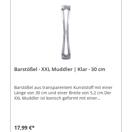
Barstößel - XXL Muddler | Klar - 30 cm
Barstößel aus transparentem Kunststoff mit einer
Länge von 30 cm und einer Breite von 5,2 cm.Der
XXL Muddler ist konisch geformt mit einer
Aussparung in der Mitte und hat längliche Rillen
auf der Unterseite zum Zerdrücken von
Limettenstücken, Minze und Obst.Eigenschaften
des Barstößel:Material: Kunststoff (SBC)Farbe:
KlarLänge: 30 cmBreite: 5,2 cmGewicht: 328 g
17,99 €*