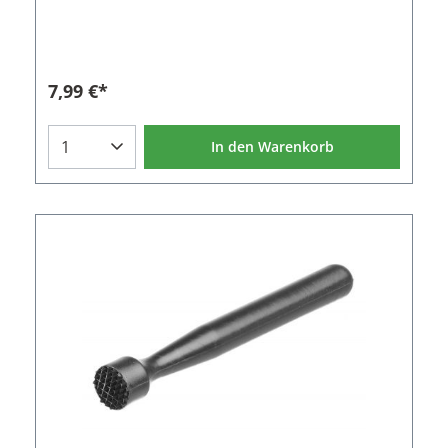
Ende. Hierdurch liegt der Muddler angenehm in der
Hand beim zerdrücken von Limettenstücken, Minze
und Beeren. Das untere Ende des Barstößels besitzt
ein Rillenmuster.Der Barstößel Ergonomic Muddler
ist auch in einer klaren Variante
7,99 €*
erhältlich.Eigenschaften des Barstößel:Material:
Polypropylen (PP)Farbe: SchwarzLänge: 23 cmBreite:
3,8 cmGewicht: 120 g
In den Warenkorb