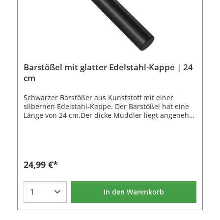
Barstößel mit glatter Edelstahl-Kappe | 24
cm
Schwarzer Barstößer aus Kunststoff mit einer
silbernen Edelstahl-Kappe. Der Barstößel hat eine
Länge von 24 cm.Der dicke Muddler liegt angenehm
und sicher in der Hand. Mit der glatten Metalkappe
können sie Citrusfrüchte wie Limetten und auch
Kräuter zerdrücken ohne sie zu zerreißen. So
kriegen sie den Saft und die etherischen Öle aus
den Zutaten gedrückt ohne später fetzen der
24,99 €*
Zutaten im Cocktail zu haben. Eigenschaften des
Barstößels:Material: Kunststoff, EdelstahlFarbe:
SchwarzLänge: 24 cm
In den Warenkorb