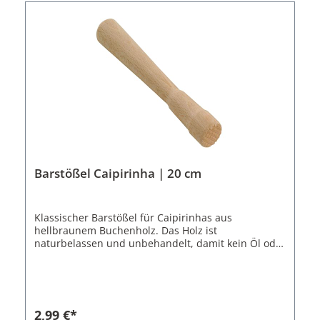
Barstößel Caipirinha | 20 cm
Klassischer Barstößel für Caipirinhas aus
hellbraunem Buchenholz. Das Holz ist
naturbelassen und unbehandelt, damit kein Öl oder
Farbstoffe in ihren Cocktail gelangen. Der Muddler
hat eine Länge von 20 cm und einen Durchmesser
von 2,5 cm. Das Ende ist mit einem feinen
Waffelmuster versehen. Diese Barstößel werden
typischerweise genutzt um Limettenstücke
2,99 €*