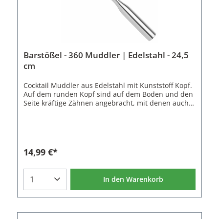
Barstößel - 360 Muddler | Edelstahl - 24,5
cm
Cocktail Muddler aus Edelstahl mit Kunststoff Kopf.
Auf dem runden Kopf sind auf dem Boden und den
Seite kräftige Zähnen angebracht, mit denen auch
härtere Zutaten leicht zerdrückt werden können.
Der Stil ist ergonomisch geformt und besitzt eine
Verdünnung durch die er sehr gut in der Hand liegt
und man einen festeren Griff
erreicht. Eigenschaften des Barstößel:Material:
14,99 €*
Edelstahl, Kunststoff (ABS)Farbe: Silber,
SchwarzLänge: 24,5 cmBreite: 4,5 cmGewicht: 140
gNicht spülmaschinenfest
In den Warenkorb