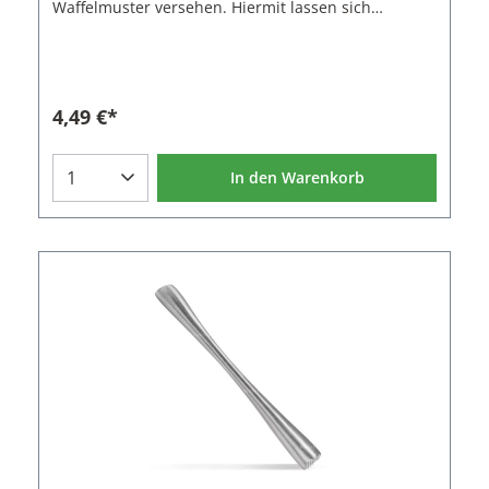
Waffelmuster versehen. Hiermit lassen sich
besonders gut Limettenstücke für Caipirinhas und
Caipiroska zerdrücken. Im Gegensatz zu den
typischen Barstößeln aus einfachem Holz nimmt
dieser Muddler keine Flüssigkeit auf und kann
dauerhaft genutzt werden.Eigenschaften des
4,49 €*
Barstößels:Material: KunststoffFarbe:
SchwarzLänge: 20 cm
In den Warenkorb