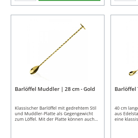
pro EinheitMaterial: EdelstahlFarbe:
hochwertig
Goldnicht spülmaschinenfest
Edelstahl h
Langlebigk
Finish.Der 
in den Farb
Kupfer erhä
Barlöffels:
glänzendLä
cmGewicht:
spülmaschi
Barlöffel Muddler | 28 cm - Gold
Barlöffel
Klassischer Barlöffel mit gedrehtem Stil
40 cm lange
und Muddler-Platte als Gegengewicht
aus Edelst
zum Löffel. Mit der Platte können auch
eine klassi
Früchte oder Kräuter zerdrückt werden.
Englisch Te
Mit einer Länge von 28cm liegt der
als Verzier
Barlöffel angenehm in der Hand und
Ausbalanci