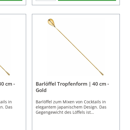
n der
Schwarz erhältlich.Eigenschaften des
rlöffel
Barlöffel Hoffman:Material:
arbe:
EdelstahlFarbe: GoldLänge: 30
0 gNicht
cmGewicht: 30 gNicht
spülmaschinenfest
30 cm -
Barlöffel Tropfenform | 40 cm -
Gold
ails in
Barlöffel zum Mixen von Cocktails in
n. Das
elegantem japanischem Design. Das
Gegengewicht des Löffels ist
os in den
tropfenförmig und geht nahtlos in den
öffel fasst
fein gedrehten Stil über. Die größere
sen kleiner
Länge von 40 cm erleichtert das mixen