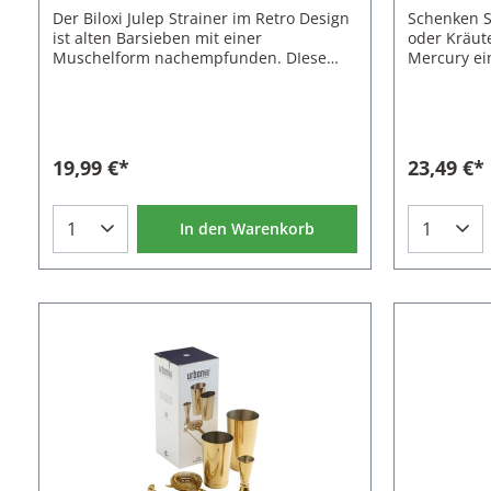
Der Biloxi Julep Strainer im Retro Design
Schenken Si
ist alten Barsieben mit einer
oder Kräut
Muschelform nachempfunden. DIese
Mercury ei
Form war Anfang der 1900er Jahre sehr
Mercury ze
beliebt. Mit dem Biloxi Julep Strainer
gedrehte Ed
bringt Urban Bar diese Form wieder
vollständig
zurück. Der Griff wird zum Ende weiter
und auf be
und hat am Löffel einen Knick, mit dem
abschließt.
19,99 €*
23,49 €*
der Strainer sicher am Rand eines
vorbei kein
Rührglases oder Cocktailshakers
gelangen.I
gehalten werden kann. So lassen sich
Hawthorne 
In den Warenkorb
Cocktails schnell und sicher
Mercury ke
Abseihen.Das Barsieb ist aus 18/8
Metallohre
Edelstahl für besondere Langlebigkeit
Cocktailsha
gefertigt.Der Biloxi Julep Strainer ist in
Mercury ist
den Farben Silber, Gold, Rosegold und
Shaker oder
Kupfer erhältlich.Eigenschaften des
aufgelegt 
Julep Strainer:Material: Edelstahl Farbe:
Rührgläsern
Gold glänzend Länge: 22 cm Breite: 8 cm
Ausgusslip
Gewicht: 114 g Nicht spülmaschinenfest
hindurchru
eignet sich
umlaufende
die Mixing 
bzw. "Cocktail w