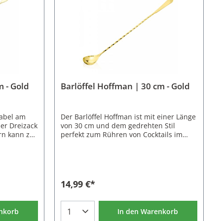
m - Gold
Barlöffel Hoffman | 30 cm - Gold
Gabel am
Der Barlöffel Hoffman ist mit einer Länge
ser Dreizack
von 30 cm und dem gedrehten Stil
rn kann zur
perfekt zum Rühren von Cocktails im
beitung und
Cocktailglas und Mixingglas geeignet.
oration
Das paddelförmigen Ende dient als
ehältern
Gegengewicht um den Barlöffel beim
der Gläsern
Rühren auszubalancieren. Außerdem
Gabel sehr
kann man mit dem spatelförmige Ende
14,99 €*
r Barlöffel
Gewürze oder Abriebe von Zitrusschalen
Stil. So
dosieren und Cocktails hinzufügen.Der
hen
Barlöffel Hoffman ist in den Farben
nkorb
In den Warenkorb
 Tischen
Silber, Gold, Kupfer, Bronze und