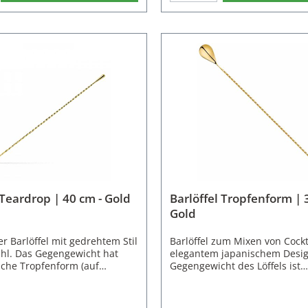
em 18/8 japanischem
ausbalanciert beim Umrühre
ergestellt, für hohe
Cocktails.Eigenschaften des Ba
eit und hat ein glänzendes
Dreizack:Material: EdelstahlF
Barlöffel mit flachem Ende ist
GoldLänge: 40 cmGewicht: 10
en Silber, Gold, Rosegold und
spülmaschinenfest
ltlich.Eigenschaften des
Material: EdelstahlFarbe: Gold
nge: 27 cmBreite: 3
 47 gNicht
nenfest
 Teardrop | 40 cm - Gold
Barlöffel Tropfenform | 
Gold
r Barlöffel mit gedrehtem Stil
Barlöffel zum Mixen von Cockt
ahl. Das Gegengewicht hat
elegantem japanischem Desig
sche Tropfenform (auf
Gegengewicht des Löffels ist
ardrop). Diese dient nicht nur
tropfenförmig und geht nahtl
ung, sondern hilft beim
fein gedrehten Stil über. Der L
eren des Barlöffels während
ca. 5 ml und kann zum Abmes