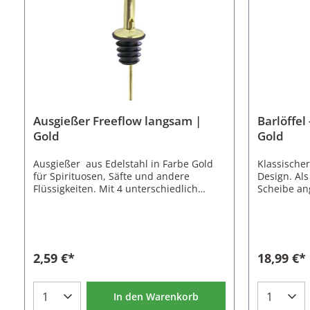
Ausgießer Freeflow langsam |
Barlöffel 
Gold
Gold
Ausgießer aus Edelstahl in Farbe Gold
Klassischer
für Spirituosen, Säfte und andere
Design. Al
Flüssigkeiten. Mit 4 unterschiedlich
Scheibe an
großen Dichtringen aus Kunststoff, so
Früchte im 
dass die Ausgießer auf viele Flaschen
werden könn
passen.Die Ausgießer besitzen keinen
Barlöffel ü
Fließstop und eine langsame
Umrühren de
Flussgeschwindigkeit. So können Sie
gerade am S
2,59 €*
18,99 €*
durchgehend eingießen und auch
Volumen vo
kleinere Mengen genau
abmessen 
Portionieren.Eigenschaften des
Cocktailzut
In den Warenkorb
Ausgießers Freeflow langsam:Ein Stück
werden.Der 