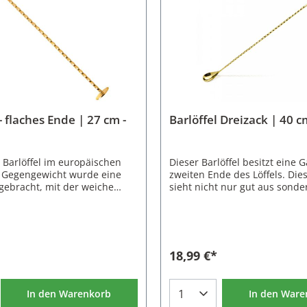
- flaches Ende | 27 cm -
Barlöffel Dreizack | 40 c
 Barlöffel im europäischen
Dieser Barlöffel besitzt eine 
s Gegengewicht wurde eine
zweiten Ende des Löffels. Die
gebracht, mit der weiche
sieht nicht nur gut aus sonde
Cocktailshaker zerdrückt
hygienische Korrekten Verar
en. Der Stil ist wie für
Platzierung von Obst und Dek
blich gedreht, was beim
genutzt werden. Gerade bei B
s Cocktails hilft. Der exakt
mit vorgeschnittenem Obst o
til angebrachte Löffel hat ein
mit eingelegtem Obst ist die 
18,99 €*
n ca. 5ml und kann zum
nützlich. Außerdem besitzt de
kleiner Mengen an
einen extra langen, gedrehten 
aten wie Absinth genutzt
bleibt der Löffel auch bei ho
In den Warenkorb
In den Ware
Barlöffel ist aus
Mixinggläsern oder niedrigen