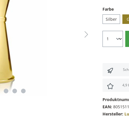
Farbe
Silber
G
Sch
4,9
Produktnum
EAN:
805151
Hersteller:
Lu