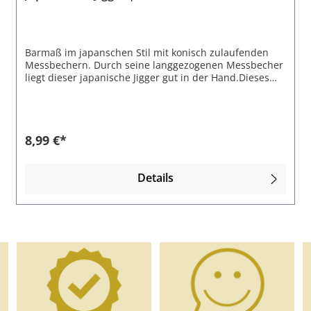
Barmaß im japanschen Stil mit konisch zulaufenden
Messbechern. Durch seine langgezogenen Messbecher
liegt dieser japanische Jigger gut in der Hand.Dieses
Barmaß ist auch in 15/30 ml, 25/50 ml und 30/60 ml
erhältlich. Stellen Sie sich das passende Set japanische
Jigger in den gewünschten Größen
zusammenstellen.Eigenschaften des Japanischen
8,99 €*
Jiggers:Volumen: 20 ml und 40 mlMaterial:
EdelstahlFarbe: SilberHöhe: 9,1 cmGewicht: 45 g
Details