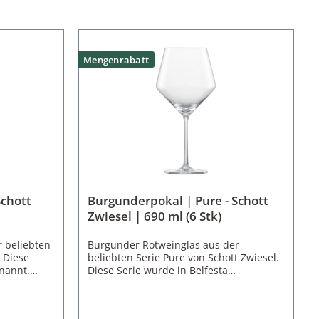
Mengenrabatt
Schott
Burgunderpokal | Pure - Schott
Zwiesel | 690 ml (6 Stk)
 beliebten
Burgunder Rotweinglas aus der
. Diese
beliebten Serie Pure von Schott Zwiesel.
nannt.
Diese Serie wurde in Belfesta
 Pure /
umbenannt. Typisch für die elegante
deauxglas
Serie Pure / Belfesta besitzt auch das
dem
Burgunderglas die klare Linienführung