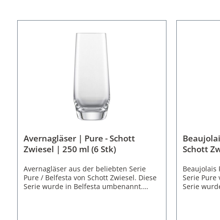
Avernagläser | Pure - Schott
Beaujolai
Zwiesel | 250 ml (6 Stk)
Schott Zw
Avernagläser aus der beliebten Serie
Beaujolais 
Pure / Belfesta von Schott Zwiesel. Diese
Serie Pure 
Serie wurde in Belfesta umbenannt.
Serie wurd
Typisch für die elegante Serie Pure /
Typisch für
Belfesta besitzen auch die Avernagläser
Belfesta be
die klare Linienführung mit dem
die klare 