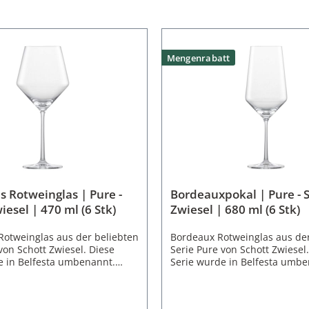
Mengenrabatt
s Rotweinglas | Pure -
Bordeauxpokal | Pure - 
iesel | 470 ml (6 Stk)
Zwiesel | 680 ml (6 Stk)
Rotweinglas aus der beliebten
Bordeaux Rotweinglas aus der
von Schott Zwiesel. Diese
Serie Pure von Schott Zwiesel
e in Belfesta umbenannt.
Serie wurde in Belfesta umbe
 die elegante Serie Pure /
Typisch für die elegante Serie
sitzt auch das Beaujolais Glas
Belfesta besitzt auch das Bor
Linienführung mit dem
die klare Linienführung mit 