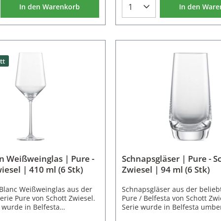
r Serie Pure / Belfesta sind
In den Warenkorb
Schnapsgläser, Karaffen und
In den Ware
Weingläser, Wassergläser,
erhältlich. So haben Sie die M
d Dekanter erhältlich.
alle Trinkgläser aus einer Ser
st auch ein großes und
aufeinander abgestimmtem D
sky Glas erhältlich. So haben
nutzen. Eigenschaften des Mar
lichkeit alle Trinkgläser aus
Serie: Pure / Belfesta 1 Glas 
 mit aufeinander
86Volumen: 343 ml Material: 
tt
tem Design zu
Kristallglas Höhe: 18 cm Dur
enschaften des Longdrink
11,4 cm Kratzfest Spülmaschi
: Pure / BelfestaGröße:
542 ml Material: Tritan
s Höhe: 16,5 cm Durchmesser:
fest Spülmaschinenfest
n Weißweinglas | Pure -
Schnapsgläser | Pure - S
iesel | 410 ml (6 Stk)
Zwiesel | 94 ml (6 Stk)
Blanc Weißweinglas aus der
Schnapsgläser aus der belieb
erie Pure von Schott Zwiesel.
Pure / Belfesta von Schott Zwi
 wurde in Belfesta
Serie wurde in Belfesta umbe
 Typisch für die elegante
Typisch für die elegante Serie