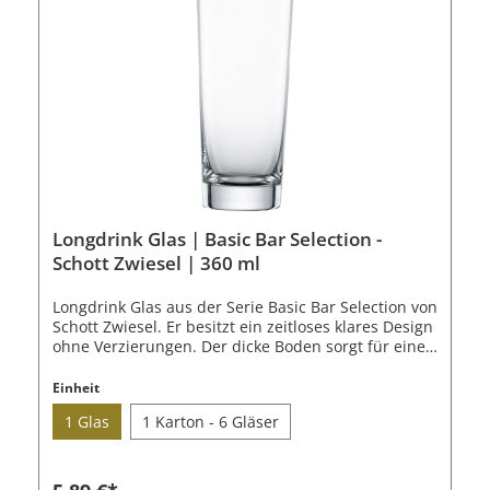
Cocktailschale: Einheit mit 6 GläsernSerie: Basic Bar
SelectionGröße: 88Volumen: 259 ml Material: Tritan
Kristallglas Höhe: 12,9 cm Durchmesser: 10,1 cm
Kratzfest Spülmaschinenfest
Longdrink Glas | Basic Bar Selection -
Schott Zwiesel | 360 ml
Longdrink Glas aus der Serie Basic Bar Selection von
Schott Zwiesel. Er besitzt ein zeitloses klares Design
ohne Verzierungen. Der dicke Boden sorgt für einen
sicheren Stand und das nach oben minimal breiter
werdende Longdrink Glas sorgt für einen
Einheit
klassischen Look. Servieren Sie Cuba Libre und
1 Glas
1 Karton - 6 Gläser
andere Cocktails in diesem vielseitig einsetzbaren
Glas.Das Longdrink Glas ist aus dem patentierten
Tritan Kristallglas von Schott Zwiesel gefertigt.
Dieses überzeugt durch sehr hohe Brillanz,