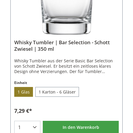
Whisky Tumbler | Bar Selection - Schott
Zwiesel | 350 ml
Whisky Tumbler aus der Serie Basic Bar Selection
von Schott Zwiesel. Er besitzt ein zeitloses klares
Design ohne Verzierungen. Der für Tumbler
typische dicke Boden sorgt für einen sicheren
Stand- Der Tumbler wird nach oben leicht breiter
Einheit
und erhält so seinen klassischen Look.Der Whisky
1 Glas
1 Karton - 6 Gläser
Tumblerist aus dem patentierten Tritan Kristallglas
von Schott Zwiesel gefertigt. Dieses überzeugt
durch sehr hohe Brillanz, Kratzfestigkeit und ist
spülmaschinenfest. Hierdurch sind die Gläser
7,29 €*
langlebig und eignen sich für Gastronomie und
Privathaushalte.Passend zum Whisky Tumbler aus
der Basic Bar Selection Serie sind 7 weitere Gläser
In den Warenkorb
und ein Cocktail Rührglas erhältlich.Eigenschaften