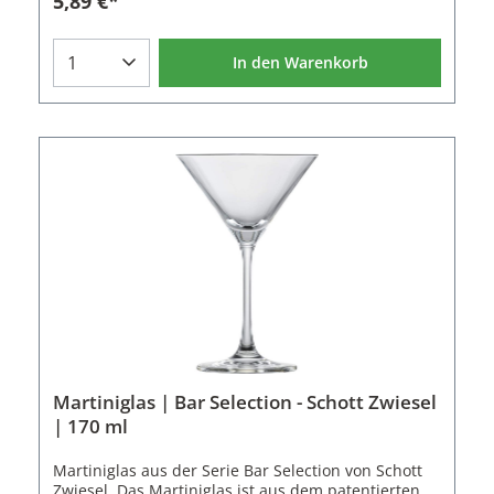
5,89 €*
Kratzfestigkeit und ist spülmaschinenfest.
Hierdurch sind die Gläser langlebig und eignen sich
für Gastronomie und Privathaushalte.Passend zum
In den Warenkorb
Longdrink Glas aus der Basic Bar Selection Serie
sind 7 weitere Gläser und ein Cocktail Rührglas
erhältlich.Eigenschaften des Longdrink Glas: Serie:
Basic Bar Selection1 GlasGröße: 79Volumen: 361 ml
Material: Tritan Kristallglas Höhe: 15,6 cm
Durchmesser: 7 cm Kratzfest Spülmaschinenfest
Martiniglas | Bar Selection - Schott Zwiesel
| 170 ml
Martiniglas aus der Serie Bar Selection von Schott
Zwiesel. Das Martiniglas ist aus dem patentierten