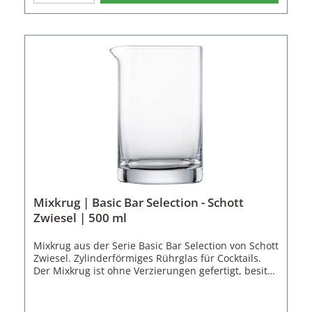
Contemporary von Schott Zwiesel ist aus
patentiertem Tritan Kristallglas hergestellt. Es
überzeugt mit seiner hohen Brillanz, Kratzfestigkeit
und Spülmaschinenfestigkeit auch höchste
Ansprüche. Daher eignet er sich für Privathaushalte
und die Gastronomie.Einheit mit 6 Gläsern im
praktischen Karton zum Lagern und Aufbewahren
der Gläser.Passend zum Martiniglas Contemporary
aus der Basic Bar Selection Serie sind 7 weitere
Gläser und ein Cocktail Rührglas
erhältlich.Eigenschaften des Martiniglas
Contamporary: Einheit mit 6 GläsernSerie: Basic Bar
SelectionGröße: 87Volumen: 226 ml Material: Tritan
Kristallglas Höhe: 12,9 cm Durchmesser: 10,2 cm
Kratzfest Spülmaschinenfest
Mixkrug | Basic Bar Selection - Schott
Zwiesel | 500 ml
Mixkrug aus der Serie Basic Bar Selection von Schott
Zwiesel. Zylinderförmiges Rührglas für Cocktails.
Der Mixkrug ist ohne Verzierungen gefertigt, besitzt
einen dicken Boden für sicheren Stand und eine
Ausgusslippe um die fertigen Cocktails zielgenau
einzuschütten.Der Mixkrug von Schott Zwiesel ist