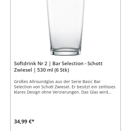
erhältlich.Eigenschaften des Softdrink Glas Nr. 1:
Einheit mit 6 GläsernSerie: Basic Bar
SelectionGröße: 200Volumen: 213 ml Material:
Tritan Kristallglas Höhe: 8,6 cm Durchmesser: 7 cm
Kratzfest Spülmaschinenfest
Softdrink Nr 2 | Bar Selection - Schott
Zwiesel | 530 ml (6 Stk)
Großes Allroundglas aus der Serie Basic Bar
Selection von Schott Zwiesel. Er besitzt ein zeitloses
klares Design ohne Verzierungen. Das Glas wird
nach oben hin leicht breiter, wodurch es auch
gefüllt angenehm in der Hand liegt. Servieren Sie
erfrischende Cocktails oder Softdrinks in diesem
Glas.Das Softdrink Glas ist aus dem patentierten
Tritan Kristallglas von Schott Zwiesel gefertigt.
34,99 €*
Dieses überzeugt durch sehr hohe Brillanz,
Kratzfestigkeit und ist spülmaschinenfest.