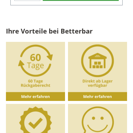
des Whisky Tumblers: Serie: Basic Bar Selection1
GlasGröße: 60Volumen: 352 ml Material: Tritan
Kristallglas Höhe: 9,2 cm Durchmesser: 8,75 cm
Kratzfest Spülmaschinenfest
Ihre Vorteile bei Betterbar