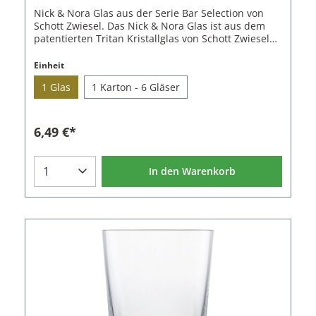
Nick & Nora Glas aus der Serie Bar Selection von
Schott Zwiesel. Das Nick & Nora Glas ist aus dem
patentierten Tritan Kristallglas von Schott Zwiesel
gefertigt. Dieses überzeugt durch sehr hohe
Brillanz, Kratzfestigkeit und ist spülmaschinenfest.
Einheit
Hierdurch sind die Gläser langlebig und eignen sich
1 Glas
1 Karton - 6 Gläser
für Gastronomie und Privathaushalte.Eigenschaften
des Nick & Nora Glas: Serie: Bar Selection1
GlasGröße: 147Volumen: 167 ml Material: Tritan
Kristallglas Höhe: 14,7 cm Durchmesser: 7,3 cm
6,49 €*
Kratzfest Spülmaschinenfest
In den Warenkorb