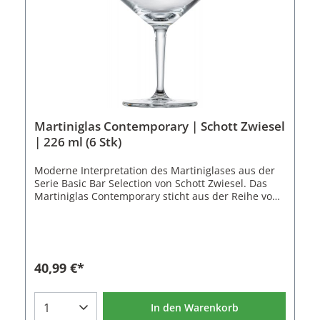
Martiniglas Contemporary | Schott Zwiesel
| 226 ml (6 Stk)
Moderne Interpretation des Martiniglases aus der
Serie Basic Bar Selection von Schott Zwiesel. Das
Martiniglas Contemporary sticht aus der Reihe von
klassischen Martinigläsern durch seinen Knick in
der Schale hervor. Es ist klar als Martinischale zu
erkennen, besitzt aber einen eigenständigen,
modernen Charakter. Durch die abgewandelte Form
der Schale ist es auch angenehmer aus dem
40,99 €*
Martiniglas Contemporary zu trinken, da die
Seitenwand der Schale in einem steileren Winkel
nach oben zeigt. Dies erleichtert das Trinken und
In den Warenkorb
verringert die Gefahr zu Kleckern.Das Martiniglas