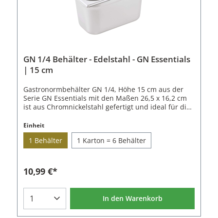
ChromnickelstahlLänge: 26,5 cmBreite: 16,2
cmHöhe: 10 cmVolumen: 2,8
LStapelbarSpülmaschinenfest
GN 1/4 Behälter - Edelstahl - GN Essentials
| 15 cm
Gastronormbehälter GN 1/4, Höhe 15 cm aus der
Serie GN Essentials mit den Maßen 26,5 x 16,2 cm
ist aus Chromnickelstahl gefertigt und ideal für die
professionelle Küchenorganisation. Die Serie bietet
eine solide und kostengünstige Lösung für den
Einheit
täglichen Einsatz in Gastronomie, Catering und
1 Behälter
1 Karton = 6 Behälter
Gemeinschaftsverpflegung.Mit einer Materialstärke
von 0,5 mm sind die Behälter leicht und gleichzeitig
stabil genug für den täglichen Gebrauch. Sie sind
stapelbar, spülmaschinenfest und lassen sich
10,99 €*
platzsparend lagern. Für jede Größe ist ein
passender Deckel erhältlich. Die Ausführung ohne
Lochung eignet sich optimal für die Lagerung,
In den Warenkorb
Vorbereitung, Ausgabe oder Kühlung von
Speisen.Mit einer Höhe von 15 cm bietet dieser