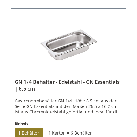
Behälter ein Volumen von 4 Litern und eignet sich
besonders für größere Mengen an Beilagen, Saucen
oder vorbereiteten Komponenten.Passend zu den
GN 1/4 Behältern ist ein Deckel aus Edelstahl und
ein Deckel aus Silikon erhältlich.Der GN 1/4 Behälter
ist einzeln und als Karton mit 6 Stück
erhältlich.Eigenschaften der GN Behälter:1
BehälterGastronorm: 1/4Material:
ChromnickelstahlLänge: 26,5 cmBreite: 16,2
cmHöhe: 15 cmVolumen: 4
LStapelbarSpülmaschinenfest
GN 1/4 Behälter - Edelstahl - GN Essentials
| 6,5 cm
Gastronormbehälter GN 1/4, Höhe 6,5 cm aus der
Serie GN Essentials mit den Maßen 26,5 x 16,2 cm
ist aus Chromnickelstahl gefertigt und ideal für die
professionelle Küchenorganisation. Die Serie bietet
eine solide und kostengünstige Lösung für den
Einheit
täglichen Einsatz in Gastronomie, Catering und
1 Behälter
1 Karton = 6 Behälter
Gemeinschaftsverpflegung.Mit einer Materialstärke