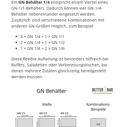
Ein
GN-Behälter 1/4
entspricht einem Viertel eines
Flexsil Silikondeckel:Gastronorm: 1/4Material:
GN-1/1-Behälters. Dadurch können vier GN-1/4-
SilikonTemperaturbeständig: -40 °C bis 220
Behälter nebeneinander eingesetzt werden.
°CGeeignet für Mikrowelle &
BackofenSpülmaschinenfest
Zusätzlich sind verschiedene Kombinationen mit
anderen GN-Größen möglich, zum Beispiel:
4 × GN 1/4 = 1 × GN 1/1
2 × GN 1/4 + 1 × GN 1/2
1 × GN 1/4 + 2 × GN 1/6
Diese flexible Aufteilung ist besonders hilfreich bei
Buffets, Saladetten oder Vorbereitungstischen, bei
denen mehrere Zutaten gleichzeitig bereitgestellt
werden müssen.