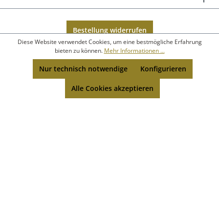
Bestellung widerrufen
Diese Website verwendet Cookies, um eine bestmögliche Erfahrung
bieten zu können.
Mehr Informationen ...
Nur technisch notwendige
Konfigurieren
Alle Cookies akzeptieren
* Alle Preise inkl. gesetzl. Mehrwertsteuer zzgl.
Versandkosten
.