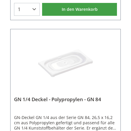
ermöglicht eine strukturierte Organisation in
Kühlhäusern, Bain-Maries oder
In den Warenkorb
Transportstationen.Wie die Behälter ist auch der
Deckel stapelbar und spülmaschinenfest und lässt
sich platzsparend lagern. In Kombination mit dem
passenden GN-Behälter entsteht ein funktionales,
langlebiges System für eine professionelle
Küchenorganisation.Die GN 1/4 Deckel sind einzeln
und als Karton mit 6 Stück erhältlich.Eigenschaften
der GN Deckel:1 DeckelGastronorm: 1/4Material:
ChromnickelstahlLänge: 26,5 cmBreite: 16,2
cmStapelbarSpülmaschinenfest
GN 1/4 Deckel - Polypropylen - GN 84
GN-Deckel GN 1/4 aus der Serie GN 84, 26,5 x 16,2
cm aus Polypropylen gefertigt und passend für alle
GN 1/4 Kunststoffbehälter der Serie. Er ergänzt den