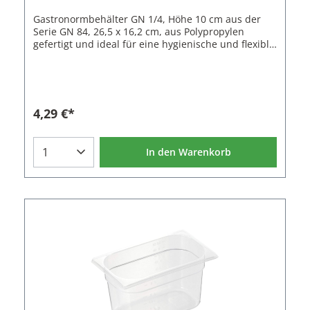
Gastronormbehälter GN 1/4, Höhe 10 cm aus der
Serie GN 84, 26,5 x 16,2 cm, aus Polypropylen
gefertigt und ideal für eine hygienische und flexible
Lebensmittelaufbewahrung in Gastronomie,
Catering und Gemeinschaftsverpflegung. Die GN 84
Serie bietet eine leichte, bruchsichere Alternative
zu Edelstahlbehältern und eignet sich besonders
für Kühlung, Lagerung und Transport.Der GN
4,29 €*
Behälter Kunststoff ist BPA frei, stapelbar und
spülmaschinenfest. Er ist temperaturbeständig von
-40 °C bis +80 °C und damit sowohl für
In den Warenkorb
Tiefkühlbereiche als auch für warme
Einsatzumgebungen geeignet. Das geringe
Eigengewicht erleichtert den täglichen Umgang,
insbesondere bei größeren Mengen. Eine
integrierte Skalierung unterstützt das schnelle
Ablesen des Füllstands und vereinfacht
Arbeitsabläufe in der Vorbereitungsküche. Der fest
schließende Deckel schützt den Inhalt zuverlässig,
während Behälter und Deckel mit farbigen HACCP
Clips markiert werden können, um eine klare
Kennzeichnung nach Hygienerichtlinien zu
ermöglichen.Mit einer Höhe von 10 cm bietet dieser
Behälter ein Volumen von 2,6 Litern und eignet sich