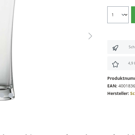
Sch
4,9
Produktnum
EAN:
400183
Hersteller:
Sc