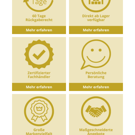
patentierten Tritan Kristallglas von Schott Zwiesel
gefertigt. Dieses überzeugt durch sehr hohe
Brillanz, Kratzfestigkeit und ist spülmaschinenfest.
Hierdurch sind die Gläser langlebig und eignen
sich für Gastronomie und Privathaushalte.Die
Serie Vivami / Simplify besteht aus vier
Weingläsern, einem Sektglas und einem
passenden Allround- bzw.
Wasserglas.Eigenschaften des Weinglas Leicht &
Frisch: Serie: Vivami /
SimplifyHandgefertigtEinheit mit 6 GläsernGröße:
2Volumen: 382 ml Material: Tritan Kristallglas
Höhe: 21,3 cm Durchmesser Kelch max.: 7,6 cm
Durchmesser Kelchrand: 6 cmKratzfest
Spülmaschinenfest