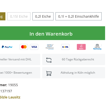
ng
0,15l Eiche
0,2l Eiche
0,1l + 0,2l Einschankhilfe
In den Warenkorb
neller Versand mit DHL
60 Tage Rückgaberecht
 bei 1000+ Bewertungen
Abholung in Köln möglich
mer:
19055
2137197
ölzle Lausitz