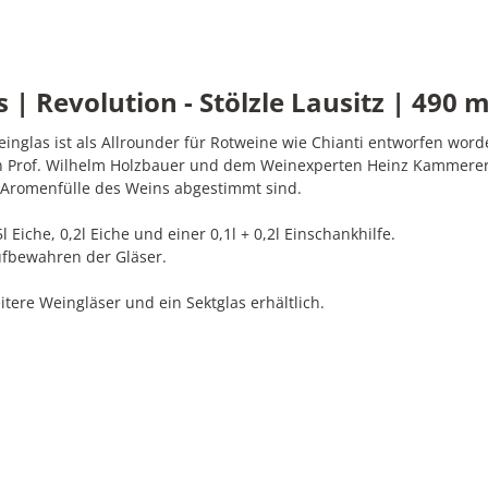
 Revolution - Stölzle Lausitz | 490 ml
einglas ist als Allrounder für Rotweine wie Chianti entworfen word
n Prof. Wilhelm Holzbauer und dem Weinexperten Heinz Kammerer 
d Aromenfülle des Weins abgestimmt sind.
 Eiche, 0,2l Eiche und einer 0,1l + 0,2l Einschankhilfe.
ufbewahren der Gläser.
tere Weingläser und ein Sektglas erhältlich.