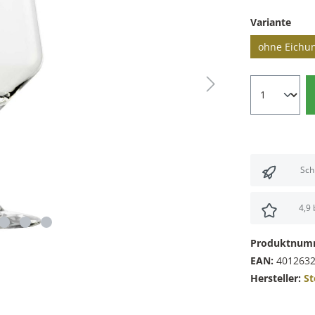
Variante
ohne Eichu
Sch
4,9
Produktnum
EAN:
401263
Hersteller:
St