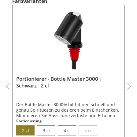
Farbvarianten
Portionierer - Bottle Master 3000 |
Schwarz - 2 cl
Der Bottle Master 3000® hilft ihnen schnell und
genau Spirituosen zu dosieren beim Einschenken.
Minimieren Sie Ausschankverluste und Erhöhen
die Ausschankgeschwindigkeit.Halten Sie die
Portionierung
Spirituosen Flasche mit dem Bottle Master 3000®
2 cl
3 cl
4 cl
5 cl
im 45°-Winkel über das Glas. Der Portionierer füllt