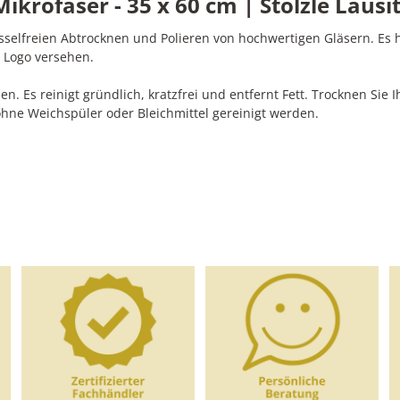
krofaser - 35 x 60 cm | Stölzle Lausit
fusselfreien Abtrocknen und Polieren von hochwertigen Gläsern. Es 
z Logo versehen.
. Es reinigt gründlich, kratzfrei und entfernt Fett. Trocknen Sie
hne Weichspüler oder Bleichmittel gereinigt werden.