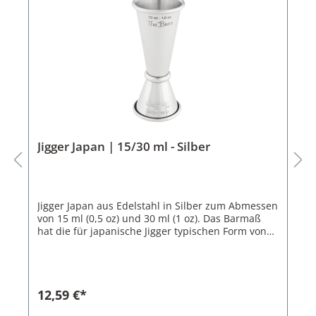
Jigger Japan | 15/30 ml - Silber
Jigger Japan aus Edelstahl in Silber zum Abmessen
von 15 ml (0,5 oz) und 30 ml (1 oz). Das Barmaß
hat die für japanische Jigger typischen Form von
zwei konisch lang gezogenen Messbechern, die
mit einem Ring verbunden sind. Für einen guten,
ausgewogen schmeckenden Cocktail ist es wichtig,
dass die unterschiedlichen Zutatengruppen Süß,
12,59 €*
Sauer und "Stark" (Alkohol) im richtigen Verhältnis
zueinander stehen. Daher sollte man sie immer