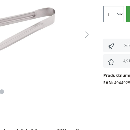
Sch
4,9
Produktnum
EAN:
404492