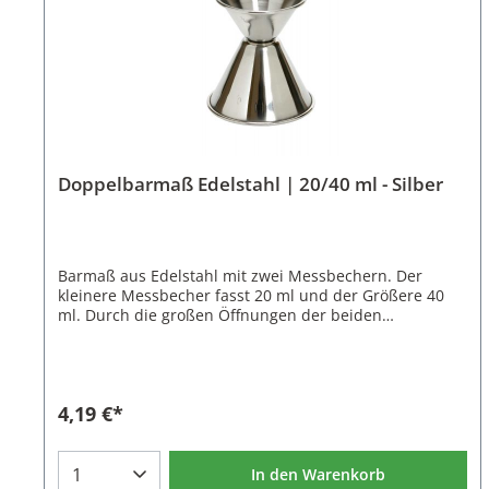
Doppelbarmaß Edelstahl | 20/40 ml - Silber
Barmaß aus Edelstahl mit zwei Messbechern. Der
kleinere Messbecher fasst 20 ml und der Größere 40
ml. Durch die großen Öffnungen der beiden
Messbecher steht das Barmaß sicher und lässt sich
einfach befüllen.Mixen Sie ihre Cocktails genau nach
Rezept. Für einen perfekten Cocktail ist das Verhältnis
zwischen den einzelnen Cocktailzutaten sehr wichtig.
4,19 €*
Damit ihr Cocktail nicht zu süß oder sauer wird sollten
sie die Zutaten immer exakt abmessen. Hierbei helfen
ihnen verschieden große Barmaße bzw. Jigger.Dieses
Doppelbarmaß ist auch in der Größe 35/50 ml
In den Warenkorb