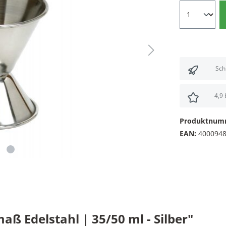
Sch
4,9
Produktnum
EAN:
400094
 Edelstahl | 35/50 ml - Silber"