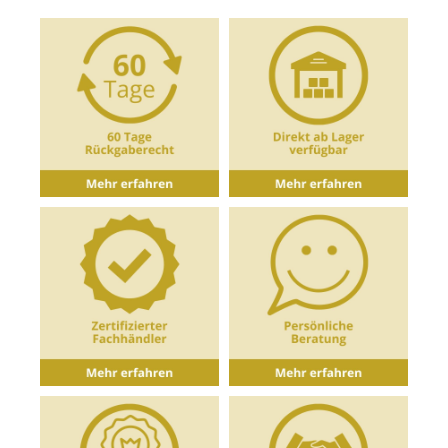
bzw. Cocktailgläser erhältlich.Eigenschaften des
Weißweinglas: Serie: QuatrophilEinheit mit 6
Gläsern0,15l EicheVolumen: 405 ml Material:
Kristallglas Höhe: 24,5 cm Durchmesser max.: 8,3
cm Durchmesser Kelchrand: 5,8
cmSpülmaschinengeeignet