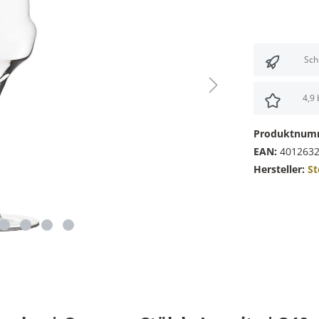
Sch
4,9
Produktnum
EAN:
401263
Hersteller:
St