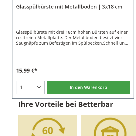
Glasspülbürste mit Metallboden | 3x18 cm
Glasspülbürste mit drei 18cm hohen Bürsten auf einer
rostfreien Metallplatte. Der Metallboden besitzt vier
Saugnäpfe zum Befestigen im Spülbecken.Schnell und
einfach Gläser reinigen.Die Glasspülbürsten mit
Metallboden sind auch in 3x25 cm, 18x25x18 cm und
5x25 cm erhältlich.
15,99 €*
In den Warenkorb
Ihre Vorteile bei Betterbar