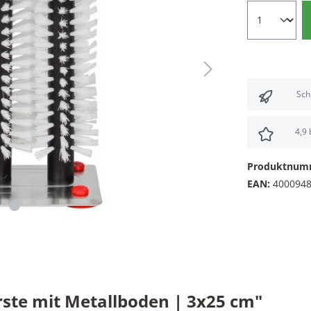
Sch
4,9
Produktnum
EAN:
400094
ste mit Metallboden | 3x25 cm"