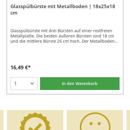
Glasspülbürste mit Metallboden | 18x25x18
cm
Glasspülbürste mit drei Bürsten auf einer rostfreien
Metallplatte. Die beiden äußeren Bürsten sind 18 cm
und die mittlere Bürste 25 cm hoch. Der Metallboden
besitzt vier Saugnäpfe zum Befestigen im
Spülbecken.Schnell und einfach Gläser reinigen.Die
Glasspülbürsten mit Metallboden sind auch in 3x18
cm, 3x25 cm und 5x25 cm erhältlich.
16,49 €*
In den Warenkorb