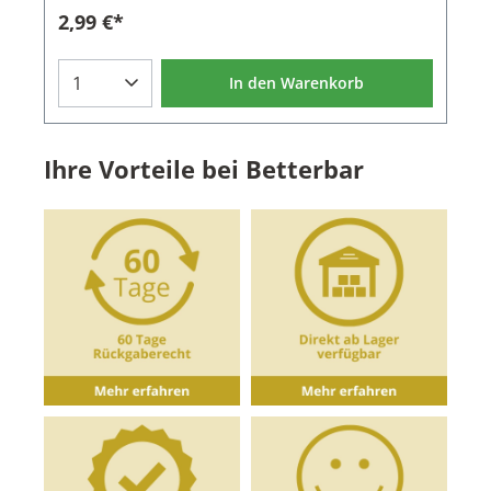
Naturkorken und hoher Fließgeschwindigkeit ist
2,99 €*
auch mit einer Verschlusskappe
erhältlich.Eigenschaften des Ausgießers:Material:
Metall, NaturkorkenFarbe: Silber
In den Warenkorb
Ihre Vorteile bei Betterbar